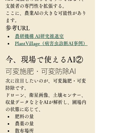
支援者の専門性を拡張する。
ここに、農業AIの大きな可能性があり
ます。
参考URL
農研機構 AI研究推進室
PlantVillage（病害虫診断AI事例）
今、現場で使えるAI②
可変施肥・可変防除AI
次に注目したいのが、可変施肥・可変
防除です。
ドローン、衛星画像、土壌センサー、
収量データなどをAIが解析し、圃場内
の状態に応じて、
肥料の量
農薬の量
散布場所