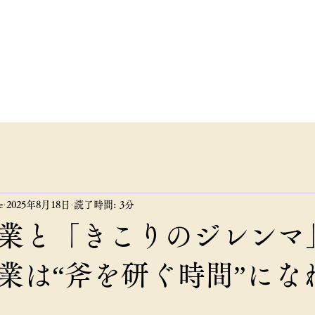
ンサルタンツ
合同会社
フィール
お知らせ
お問い合わせ
講演・研修依頼
e
2025年8月18日
読了時間: 3分
業と「きこりのジレンマ
業は“斧を研ぐ時間”にな