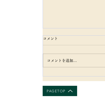
コメント
コメントを追加…
農業AIは技術より「業務整
理」が先
PAGETOP
ホーム
会社