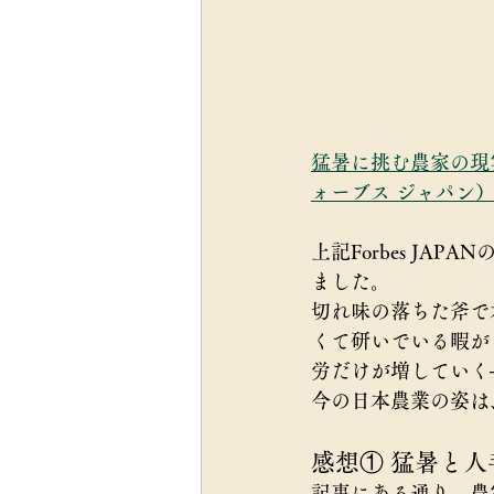
猛暑に挑む農家の現実 
ォーブス ジャパン
上記Forbes J
ました。
切れ味の落ちた斧で
くて研いでいる暇が
労だけが増していく
今の日本農業の姿は
感想① 猛暑と人
記事にある通り、農