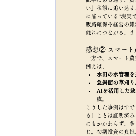
い」状態に追い込ま
に陥っている”現実
販路確保や経営の雑
離れにつながる。ま
感想② スマー
一方で、スマート農
例えば、
水田の水管理を
急斜面の草刈り
AIを活用した
成。
こうした事例はすで
る」ことは証明済み
にもかかわらず、多
じ。初期投資の負担