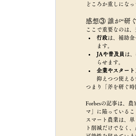
どころか重しになっ
感想③ 誰が“研
ここで重要なのは、
行政
は、補助金
ます。
JAや普及員
は、
らせます。
企業やスタート
抑えつつ使える
つまり「斧を研ぐ時
Forbesの記事
マ」に陥っているこ
スマート農業は、単
ト削減だけでなく、