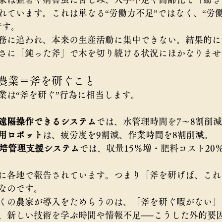
れています。これは単なる“労働力不足”ではなく、“労
です。
務に追われ、本来の生産活動に集中できない。結果的に
さに「鈍った斧」で木を切り続ける状況にほかなりませ
ト農業＝斧を研ぐこと
業は“斧を研ぐ”行為に相当します。
遠隔操作できるシステム
では、水管理時間を7～8割削
用ロボット
は、疲労度を9割減、作業時間を8割削減。
栽培管理支援システム
では、収量15％増・肥料コスト20
に各地で報告されています。つまり「斧を研げば、これ
なのです。
くの農家が導入をためらうのは、「斧を研ぐ暇がない」
、新しい技術を学ぶ時間や情報不足──こうした外的要