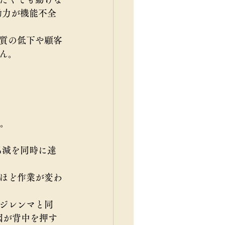
働力が機能不全
質の低下や顧客
ん。
減。
％減を同時に達
ほど作業が変わ
ジレンマと同
因が背中を押す