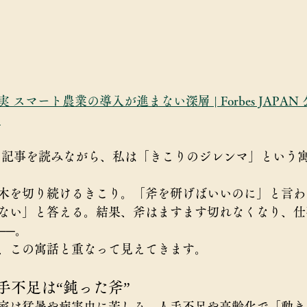
スマート農業の導入が進まない深層 | Forbes JAPA
）
APANの記事を読みながら、私は「きこりのジレンマ」とい
木を切り続けるきこり。「斧を研げばいいのに」と言わ
ない」と答える。結果、斧はますます切れなくなり、仕
──。
、この寓話と重なって見えてきます。
手不足は“鈍った斧”
家は猛暑や病害虫に苦しみ、人手不足や高齢化で「動き