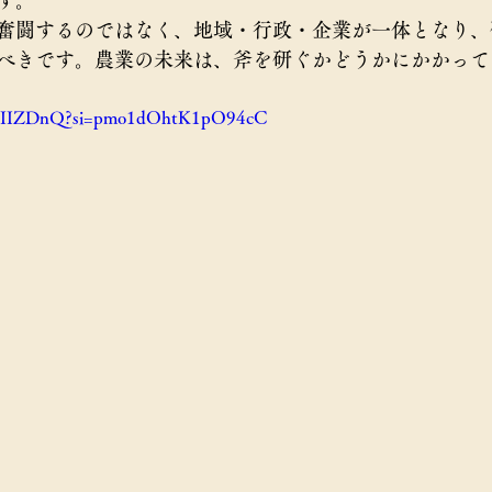
す。
奮闘するのではなく、地域・行政・企業が一体となり、
べきです。農業の未来は、斧を研ぐかどうかにかかって
2QgIIZDnQ?si=pmo1dOhtK1pO94cC