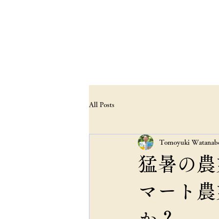
スマートアグリコ
ホーム
会社概要
代表プロ
All Posts
Tomoyuki Watanab
猛暑の農
マート農
か？