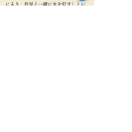
に入り、住民と一緒に火を灯す」とい
う姿勢が不可欠です。
農村プロデューサーの学びは、私の活
動の“軸”をより強固にし、次の現場で
の実践をより確かなものにしてくれる
と感じています。
■ 最後に ― あなたの地
域に眠る“薪”はどこに？
地域に火を灯すには、燃える“薪”が必
要です。そしてその薪は、特別な資源
ではなく、
「こうなったらいいな」「これをやっ
てみたい」
という住民の小さな願いです。
あなたの地域には、どんな薪が眠って
いるでしょうか？そして、その薪に火
をつける最初の“火花”となる行動は何