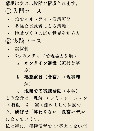
講座は次の二段階で構成されます。
① 入門コース
誰でもオンライン受講可能
多様な実践者による講義
地域づくりの広い世界を知る入口
② 実践コース
選抜制
3つのステップで現場力を磨く
オンライン講義
（道具を学
ぶ）
模擬演習（合宿）
（現実理
解）
地域での実践活動
（本番）
この設計は「理解 → シミュレーション 
→ 行動」を一連の流れとして体験で
き、
研修で「終わらない」教育モデル
になっています。
私は特に、模擬演習での“答えのない問