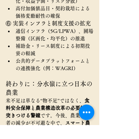
化・収益予測・リスク分散）
高付加価値品目・契約栽培による
価格変動耐性の確保
⑥ 実装インフラと制度支援の拡充
通信インフラ（5G/LPWA）、圃場
整備（区画化・均平化）の推進
補助金・リース制度による初期投
資の軽減
公共的データプラットフォームと
の連携強化（例：WAGRI）
終わりに：分水嶺に立つ日本の
農業
米不足は単なる“物不足”ではなく、
食
料安全保障と農業構造改革の必要性を
突きつける警鐘
です。今後、農業従事
者の減少が不可避な中で、
スマート農
業を中核とした「省人・高効率型農
業」への転換
が求められています。