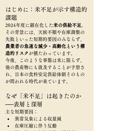
はじめに：米不足が示す構造的
課題
2024年度に顕在化した
米の供給不足
。
その背景には、天候不順や在庫調整の
失敗といった短期的要因のみならず、
農業者の急速な減少・高齢化という構
造的リスク
が横たわっています。
今後、このような事態は米に限らず、
他の農産物にも波及することが予想さ
れ、日本の食料安定供給体制そのもの
が問われる時代が来ています。
なぜ「米不足」は起きたのか
──表層と深層
主な短期要因：
異常気象による収量減
在庫圧縮に伴う反動