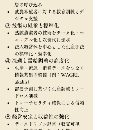
層の呼び込み
就農希望者に対する教育訓練とデ
ジタル支援
③ 技術の継承と標準化
熟練農業者の技術をデータ化・マ
ニュアル化し次世代に伝承
法人経営体を中心とした生産手法
の標準化・効率化
④ 流通と需給調整の高度化
生産・流通・消費データをつなぐ
情報基盤の整備（例：WAGRI、
ukabis）
需要予測に基づく生産調整とフー
ドロス削減
トレーサビリティ確保による信頼
性向上
⑤ 経営安定と収益性の強化
データドリブン経営（収支可視