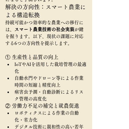
解決の方向性：スマート農業に
よる構造転換
持続可能かつ効率的な農業への移行に
は、
スマート農業技術の社会実装
が鍵
を握ります。以下、現状の課題に対応
する6つの方向性を提示します。
① 生産性と品質の向上
IoTやAIを活用した栽培管理の最適
化
自動水門やドローン等による作業
時間の短縮と精度向上
病害虫予測・自動診断によるリス
ク管理の高度化
② 労働力不足の補完と就農促進
ロボティクスによる作業の自動
化・省力化
デジタル技術に親和性の高い若年