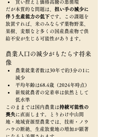
買い控えと価格高騰の悪循環
だが本質的な問題は、
担い手の減少に
伴う生産能力の低下
です。この課題を
放置すれば、米のみならず葉物野菜、
果樹、麦類など多くの国産農産物で供
給不安が生じる可能性があります。
農業人口の減少がもたらす将来
像
農業就業者数は30年で約3分の1に
減少
平均年齢は68.4歳（2024年時点）
新規就農者の定着率は依然として
低水準
このままでは国内農業は
持続可能性の
喪失
に直面します。とりわけ中山間
地・地域資源型農業では、技術・ノウ
ハウの断絶、生産放棄地の増加が顕著
になると予測されます。