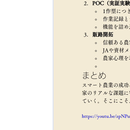
POC（実証実
1作型につ
作業記録と
機能を詰め
販路開拓
信頼ある農
JAや資材
農家心理を
まとめ
スマート農業の成功
家のリアルな課題に
ていく。そこにこそ
https://youtu.be/zpN