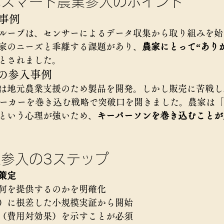
ぶスマート農業参入のポイント
入事例
ループは、センサーによるデータ収集から取り組みを始
家のニーズと乖離する課題があり、
農家にとって“あり
とされました。
ーの参入事例
は地元農業支援のため製品を開発。しかし販売に苦戦し
メーカーを巻き込む戦略で突破口を開きました。農家は
という心理が強いため、
キーパーソンを巻き込むことが
参入の3ステップ
策定
何を提供するのかを明確化
）に根差した小規模実証から開始
（費用対効果）を示すことが必須