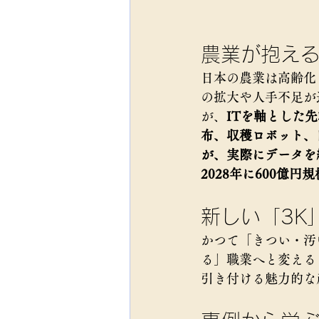
農業が抱え
日本の農業は高齢化
の拡大や人手不足が
が、
ITを軸とした
布、収穫ロボット、
が、実際にデータを
2028年に600億円規
新しい「3K
かつて「きつい・汚
る」職業へと変える
引き付ける魅力的な