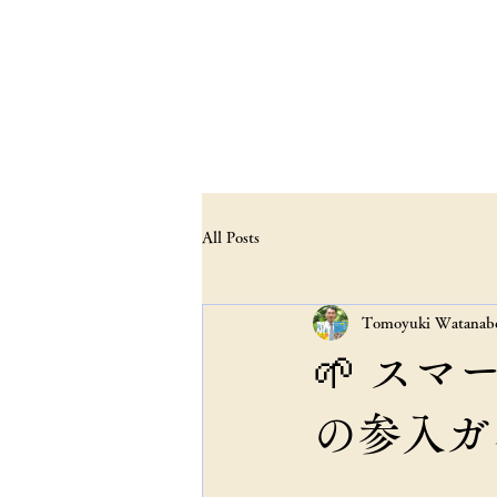
スマートアグリコ
ホーム
会社概要
代表プロ
All Posts
Tomoyuki Watanab
🌱 ス
の参入ガ