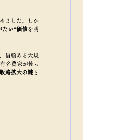
めました。しか
がたい”価値
を明
、信頼ある大規
「有名農家が使っ
販路拡大の鍵
と