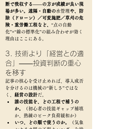
断で吸収する——の方が成績が良い現
場が多い。遠隔・自動の
水管理
や、防
除（ドローン）／可変施肥／草刈の危
険・重労働工程など、
“点の自動
化”×“線の標準化”の組み合わせが効く
理由はここにある。
3. 技術より「経営との適
合」——投資判断の重心
を移す
記事の核心を受け止めれば、導入成否
を分けるのは機械の“新しさ”ではな
く、
経営の設計
だ。
誰の技能を、どの工程で補うの
か。
（初心者の技能ギャップ補填
か、熟練のピーク負荷緩和か）
いつ、どの順で使うのか。
（気象