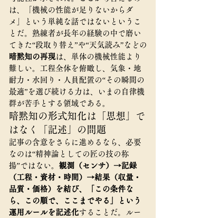
は、「機械の性能が足りないからダ
メ」という単純な話ではないというこ
とだ。熟練者が長年の経験の中で磨い
てきた“段取り替え”や“天気読み”などの
暗黙知の再現
は、単体の機械性能より
難しい。工程全体を俯瞰し、気象・地
耐力・水回り・人員配置の“その瞬間の
最適”を選び続ける力は、いまの自律機
群が苦手とする領域である。
暗黙知の形式知化は「思想」で
はなく「記述」の問題
記事の含意をさらに進めるなら、必要
なのは“精神論としての匠の技の称
揚”ではない。
観測（センサ）→記録
（工程・資材・時間）→結果（収量・
品質・価格）を結び、「この条件な
ら、この順で、ここまでやる」という
運用ルールを記述化
することだ。ルー