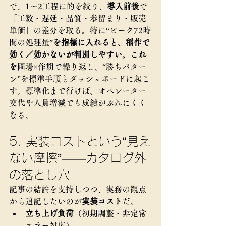
で、1〜2工程に的を絞り、
導入前後
で
「工数・遅延・品質・歩留まり・販売
単価」の差分を取る。特に“ピーク72時
間の処理量”
を指標に入れると、稲作で
効く／効かないが判別しやすい。これ
を
圃場×作期で繰り返し、“勝ちパター
ン”を標準手順とダッシュボードに起こ
す。標準化まで行けば、オペレーター
交代や人員増減でも成績がぶれにくく
なる。
5. 実装コストという“見え
ない摩擦”——カタログ外
の落とし穴
記事の結論を支持しつつ、実務の観点
から追記したいのが
実装コスト
だ。
立ち上げ負荷
（初期調整・非定常
エラー対応）