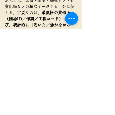
足元では、気象・衛星・機械ログ・作
業記録などの
疎なデータ
でも十分に使
える。重要なのは、
最低限の共通キー
（圃場ID／作期／工程コード）で結
び、統計的に「効いた／効かなかっ
た」を判定できる形にすることだ。公
的・学術の基盤（例：農業データ連携
の枠組み）と、市販SaaSのAPIをゆるく
繋ぐ
だけで、現場の“意思決定デー
タ”は作れる。完璧なデータ湖を待つ必
要はない。
7. 結語——ロボットは“置
けば勝つ”装置ではない
山口氏の記事は、スマート農業の“効か
せ方”を私たちに問い直す。酪農のよう
に
指標が直結
する分野と違い、稲作で
は工程間の相互依存や気象の揺らぎが