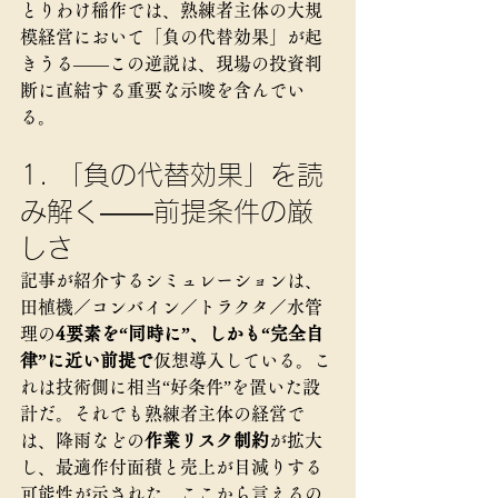
とりわけ稲作では、熟練者主体の大規
模経営において「負の代替効果」が起
きうる——この逆説は、現場の投資判
断に直結する重要な示唆を含んでい
る。
1. 「負の代替効果」を読
み解く――前提条件の厳
しさ
記事が紹介するシミュレーションは、
田植機／コンバイン／トラクタ／水管
理の
4要素を“同時に”、しかも“完全自
律”に近い前提で
仮想導入している。こ
れは技術側に相当“好条件”を置いた設
計だ。それでも熟練者主体の経営で
は、降雨などの
作業リスク制約
が拡大
し、最適作付面積と売上が目減りする
可能性が示された。ここから言えるの