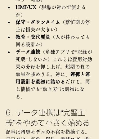
HMI/UX
（現場が迷わず使える
か）
保守・ダウンタイム
（繁忙期の停
止は損失が大きい）
教育・交代要員
（人が替わっても
回る設計か）
データ連携
（単独アプリで“記録が
死蔵”しないか）これらは費用対効
果の分母を押し上げ、短期の負の
効果を強めうる。逆に、
連携と運
用設計を最初に詰める
だけで、同
じ機械でも“効き方”は別物にな
る。
6. データ連携は“完璧主
義”をやめて小さく始める
記事は階層モデルの不在を指摘する。