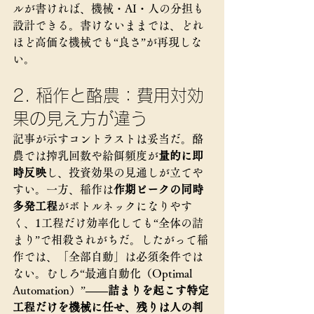
ルが書ければ、機械・AI・人の分担も
設計できる。書けないままでは、どれ
ほど高価な機械でも“良さ”が再現しな
い。
2. 稲作と酪農：費用対効
果の見え方が違う
記事が示すコントラストは妥当だ。酪
農では搾乳回数や給餌頻度が
量的に即
時反映
し、投資効果の見通しが立てや
すい。一方、稲作は
作期ピークの同時
多発工程
がボトルネックになりやす
く、1工程だけ効率化しても“全体の詰
まり”で相殺されがちだ。したがって稲
作では、「全部自動」は必須条件では
ない。むしろ“最適自動化（Optimal 
Automation）”
——詰まりを起こす特定
工程だけを機械に任せ、残りは人の判