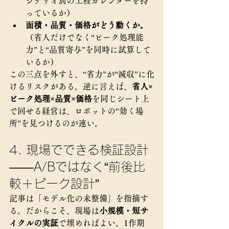
シナリオ別の工程カレンダーを持
っているか）
面積・品質・価格がどう動くか。
（省人だけでなく“ピーク処理能
力”と“品質寄与”を同時に試算して
いるか）
この三点を外すと、“省力”が“減収”に化
けるリスクがある。逆に言えば、
省人×
ピーク処理×品質×価格
を同じシート上
で回せる経営は、ロボットの“効く場
所”を見つけるのが速い。
4. 現場でできる検証設計
——A/Bではなく“前後比
較＋ピーク設計”
記事は「モデル化の未整備」を指摘す
る。だからこそ、現場は
小規模・短サ
イクルの実証
で埋めればよい。1作期